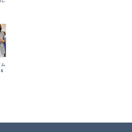
壇し
イム
6