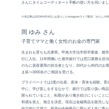
さんにタイムコーディネート手帳の使い方を伺いまし
※本記事は2023年8月4日にお送りしたInstagramライブ配信「わ
岡 ゆみ さん
子育てママと働く女性のお金の専門家
生まれも育ちも兵庫県。甲南大学法学部卒業後、都市
行に入社。11年間働いた都市銀行では窓口業務を担
のちに資産運用の担当者となり、20代から80代のお
ま延べ3000名のご相談を受ける。
プライベートでは2度の出産、産休・育休を経験。育
中に、学び直しをするなかで、銀行では取り扱い商品
限られていること、転勤があり働き続けにくいことに
和感を覚え、独立を決意。現在は金融商品を販売しな
中立的な立場で、投資や金融商品に限らず人生に寄り