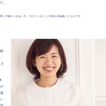
た。
たしの時間と手帳のつきあい方」でのインタビュー内容を再編集したものです。
銀
当。
客さ
休
が
違
い
添