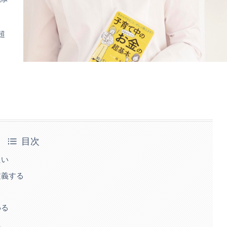
超
目次
たい
定義する
わる
た